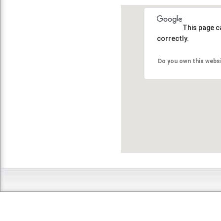
This page c
correctly.
Do you own this webs