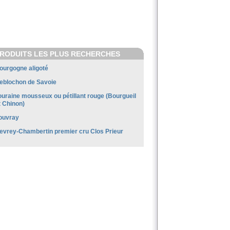
RODUITS LES PLUS RECHERCHES
ourgogne aligoté
eblochon de Savoie
ouraine mousseux ou pétillant rouge (Bourgueil
t Chinon)
ouvray
evrey-Chambertin premier cru Clos Prieur