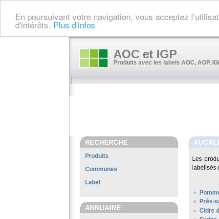
En poursuivant votre navigation, vous acceptez l’utilis
d'intérêts.
Plus d'infos
AOC et IGP
Produits avec les labels AOC, AOP, IGP
RECHERCHE
AUCAL
Produits
Les prod
labélisés 
Communes
Label
Pomme
Prés-s
ANNUAIRE
Cidre 