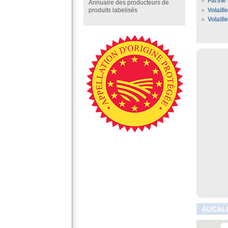
Farine 
Annuaire des producteurs de
Volaill
produits labelisés
Volaill
AUCALE