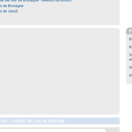
de blé noir de Bretagne - Gwinizh du Breizh
es de Bretagne
es de Janzé
P
B
R
T
e
V
G
UC : CARTE DE LOCALISATION