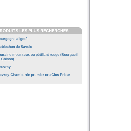
RODUITS LES PLUS RECHERCHES
ourgogne aligoté
eblochon de Savoie
ouraine mousseux ou pétillant rouge (Bourgueil
t Chinon)
ouvray
evrey-Chambertin premier cru Clos Prieur