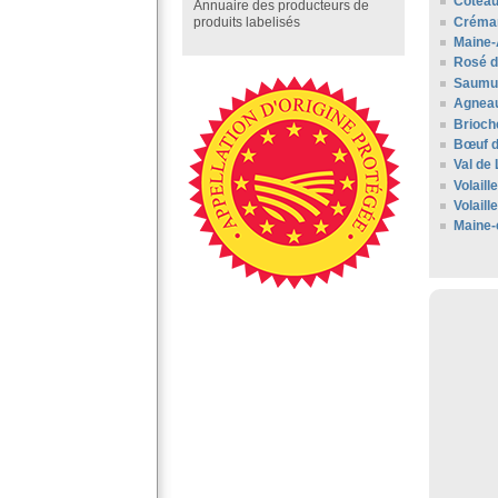
Coteau
Annuaire des producteurs de
Créman
produits labelisés
Maine-
Rosé d
Saumu
Agneau
Brioch
Bœuf d
Val de 
Volaill
Volaill
Maine-