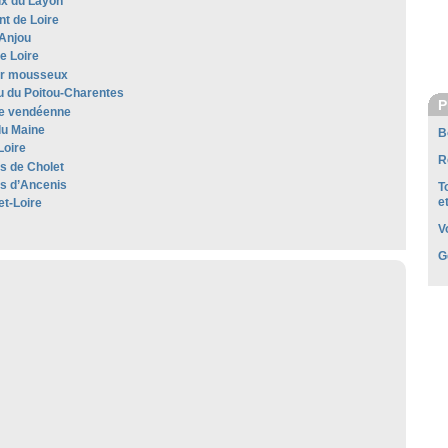
x du Layon
t de Loire
Anjou
e Loire
r mousseux
 du Poitou-Charentes
P
e vendéenne
u Maine
B
Loire
R
es de Cholet
es d’Ancenis
T
e
et-Loire
V
G