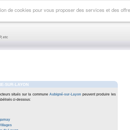
ation de cookies pour vous proposer des services et des off
, etc
NE-SUR-LAYON
cteurs situés sur la commune
Aubigné-sur-Layon
peuvent produire les
abélisés ci-dessous:
 gamay
Villages