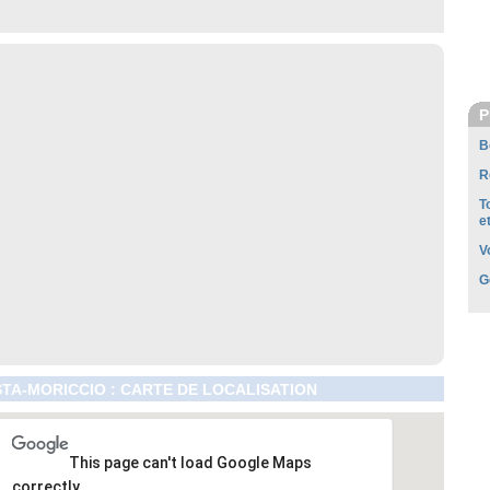
P
B
R
T
e
V
G
TA-MORICCIO : CARTE DE LOCALISATION
This page can't load Google Maps
correctly.