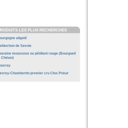
RODUITS LES PLUS RECHERCHES
ourgogne aligoté
eblochon de Savoie
ouraine mousseux ou pétillant rouge (Bourgueil
t Chinon)
ouvray
evrey-Chambertin premier cru Clos Prieur