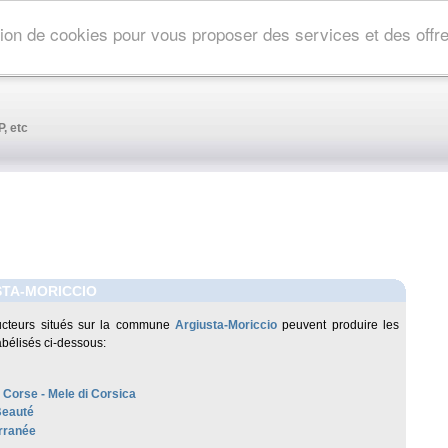
ation de cookies pour vous proposer des services et des off
, etc
STA-MORICCIO
ucteurs situés sur la commune
Argiusta-Moriccio
peuvent produire les
abélisés ci-dessous:
 Corse - Mele di Corsica
Beauté
rranée