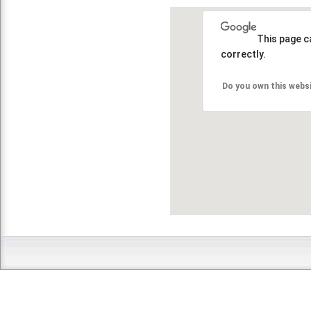
This page c
correctly.
Do you own this webs