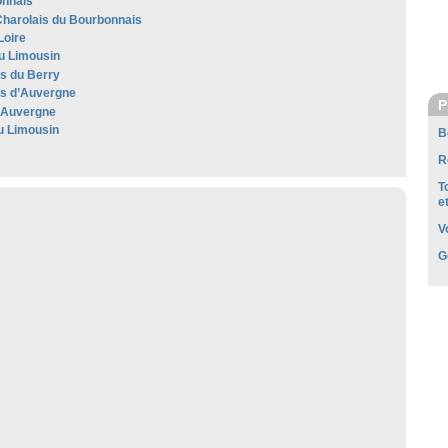
nnais
harolais du Bourbonnais
Loire
u Limousin
es du Berry
les d’Auvergne
P
'Auvergne
u Limousin
B
R
T
e
V
G