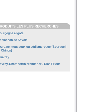
RODUITS LES PLUS RECHERCHES
ourgogne aligoté
eblochon de Savoie
ouraine mousseux ou pétillant rouge (Bourgueil
t Chinon)
ouvray
evrey-Chambertin premier cru Clos Prieur