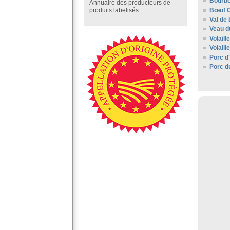
Bourbo
Annuaire des producteurs de
Bœuf C
produits labelisés
Val de 
Veau d
Volaill
Volail
Porc d
Porc d