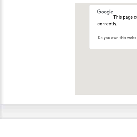
This page c
correctly.
Do you own this webs