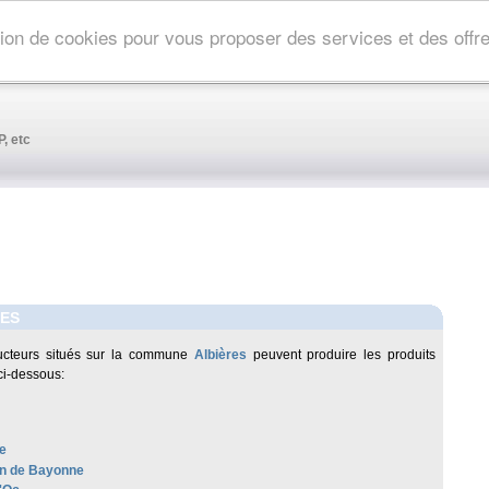
ation de cookies pour vous proposer des services et des off
, etc
RES
ucteurs situés sur la commune
Albières
peuvent produire les produits
ci-dessous:
e
n de Bayonne