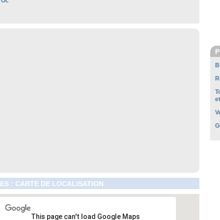
'Oc
P
B
R
T
e
V
G
ES : CARTE DE LOCALISATION
This page can't load Google Maps