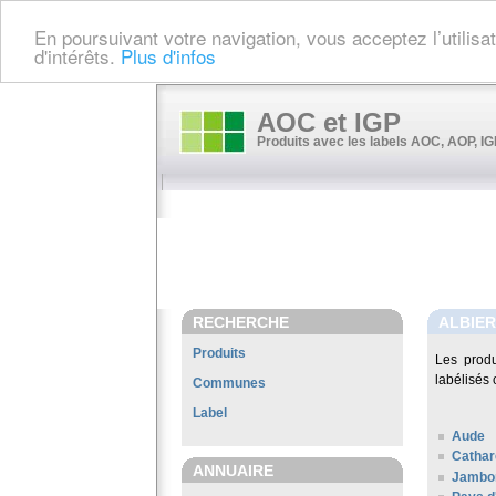
En poursuivant votre navigation, vous acceptez l’utilis
d'intérêts.
Plus d'infos
AOC et IGP
Produits avec les labels AOC, AOP, IGP
RECHERCHE
ALBIE
Produits
Les prod
labélisés 
Communes
Label
Aude
Cathar
ANNUAIRE
Jambo