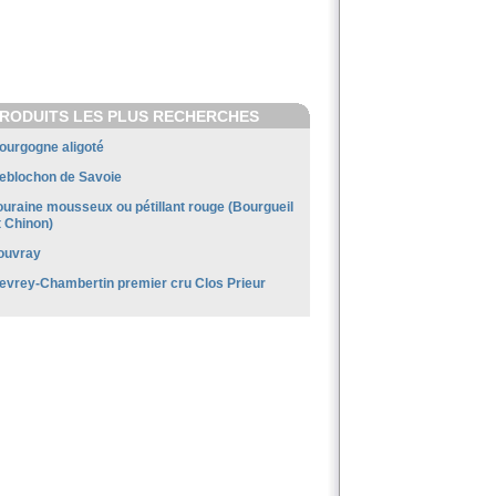
RODUITS LES PLUS RECHERCHES
ourgogne aligoté
eblochon de Savoie
ouraine mousseux ou pétillant rouge (Bourgueil
t Chinon)
ouvray
evrey-Chambertin premier cru Clos Prieur