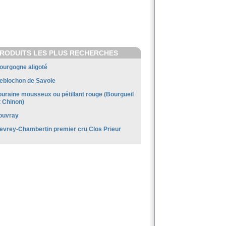
RODUITS LES PLUS RECHERCHES
ourgogne aligoté
eblochon de Savoie
ouraine mousseux ou pétillant rouge (Bourgueil
t Chinon)
ouvray
evrey-Chambertin premier cru Clos Prieur