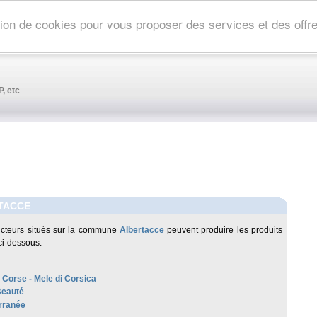
ation de cookies pour vous proposer des services et des off
, etc
TACCE
cteurs situés sur la commune
Albertacce
peuvent produire les produits
ci-dessous:
 Corse - Mele di Corsica
Beauté
rranée