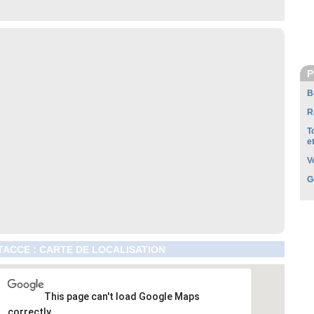
P
B
R
T
e
V
G
ACCE : CARTE DE LOCALISATION
This page can't load Google Maps
correctly.