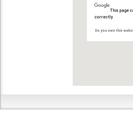
This page c
correctly.
Do you own this webs