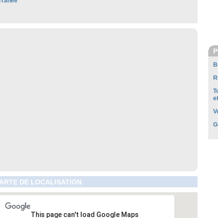
rranée
P
B
R
T
e
V
G
 CARTE DE LOCALISATION
This page can't load Google Maps