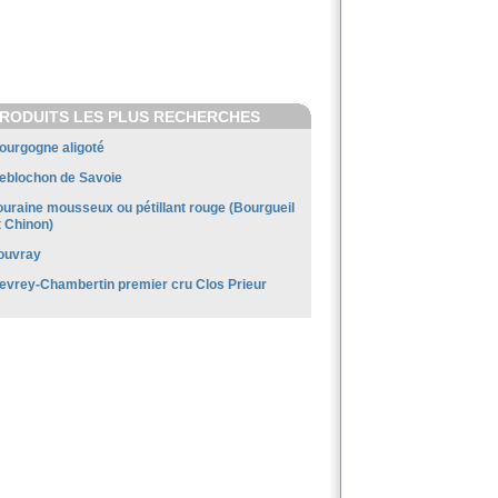
RODUITS LES PLUS RECHERCHES
ourgogne aligoté
eblochon de Savoie
ouraine mousseux ou pétillant rouge (Bourgueil
t Chinon)
ouvray
evrey-Chambertin premier cru Clos Prieur