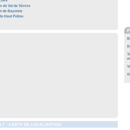
Loire
es du Val de Sèvres
n de Bayonne
du Haut Poitou
P
B
R
T
e
V
G
LT : CARTE DE LOCALISATION