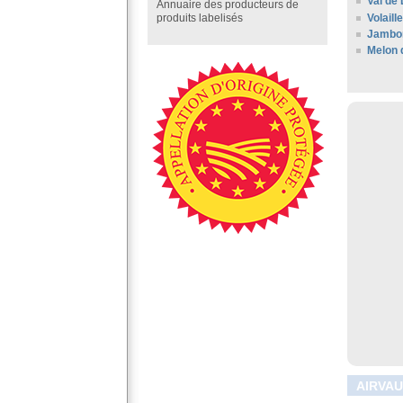
Val de 
Annuaire des producteurs de
Volaill
produits labelisés
Jambo
Melon 
AIRVAU