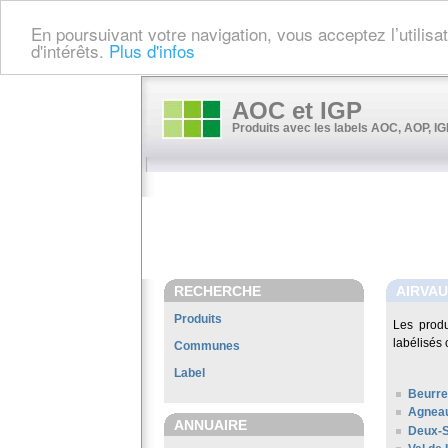
En poursuivant votre navigation, vous acceptez l’utilis
d'intérêts.
Plus d'infos
AOC et IGP
Produits avec les labels AOC, AOP, IGP
RECHERCHE
AIRVAU
Produits
Les prod
labélisés 
Communes
Label
Beurre
Agneau
ANNUAIRE
Deux-