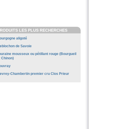
RODUITS LES PLUS RECHERCHES
ourgogne aligoté
eblochon de Savoie
ouraine mousseux ou pétillant rouge (Bourgueil
t Chinon)
ouvray
evrey-Chambertin premier cru Clos Prieur