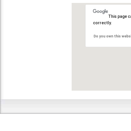
This page c
correctly.
Do you own this webs