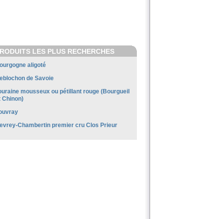
RODUITS LES PLUS RECHERCHES
ourgogne aligoté
eblochon de Savoie
ouraine mousseux ou pétillant rouge (Bourgueil
t Chinon)
ouvray
evrey-Chambertin premier cru Clos Prieur