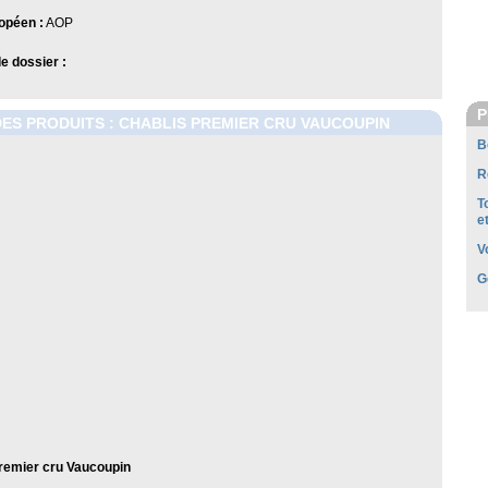
opéen :
AOP
 dossier :
P
DES PRODUITS : CHABLIS PREMIER CRU VAUCOUPIN
B
R
T
e
V
G
remier cru Vaucoupin