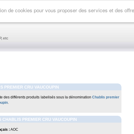
ation de cookies pour vous proposer des services et des off
, etc
S PREMIER CRU VAUCOUPIN
iste des différents produits labelisés sous la dénomination
Chablis premier
oupin
.
 CHABLIS PREMIER CRU VAUCOUPIN
çais :
AOC