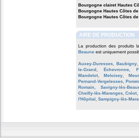
Bourgogne clairet Hautes C
Bourgogne Hautes Côtes de
Bourgogne Hautes Côtes de
AIRE DE PRODUCTION
La production des produits l
Beaune
est uniquement possib
Auxey-Duresses
,
Baubigny
le-Grand
,
Échevronne
,
F
Mandelot
,
Meloisey
,
Meur
Pernand-Vergelesses
,
Pomm
Romain
,
Savigny-lès-Beau
Cheilly-lès-Maranges
,
Créot
l'Hôpital
,
Sampigny-lès-Mar